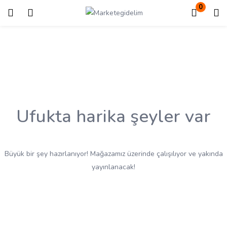
0
Giriş
Kayıt ol
Giriş yapmak için kullanıcı adınızı ve şifrenizi girin.
Ufukta harika şeyler var
Beni Hatırla
Kayıp Şifre?
Büyük bir şey hazırlanıyor! Mağazamız üzerinde çalışılıyor ve yakında
yayınlanacak!