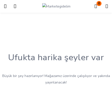
0
Giriş
Kayıt ol
Giriş yapmak için kullanıcı adınızı ve şifrenizi girin.
Ufukta harika şeyler var
Beni Hatırla
Kayıp Şifre?
Büyük bir şey hazırlanıyor! Mağazamız üzerinde çalışılıyor ve yakında
yayınlanacak!