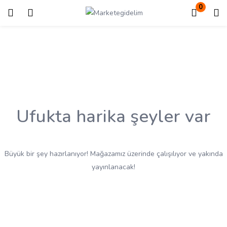
0
Giriş
Kayıt ol
Giriş yapmak için kullanıcı adınızı ve şifrenizi girin.
Ufukta harika şeyler var
Beni Hatırla
Kayıp Şifre?
Büyük bir şey hazırlanıyor! Mağazamız üzerinde çalışılıyor ve yakında
yayınlanacak!