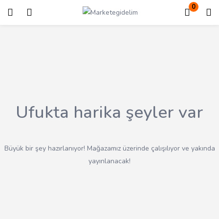
0
Giriş
Kayıt ol
Giriş yapmak için kullanıcı adınızı ve şifrenizi girin.
Ufukta harika şeyler var
Beni Hatırla
Kayıp Şifre?
Büyük bir şey hazırlanıyor! Mağazamız üzerinde çalışılıyor ve yakında
yayınlanacak!