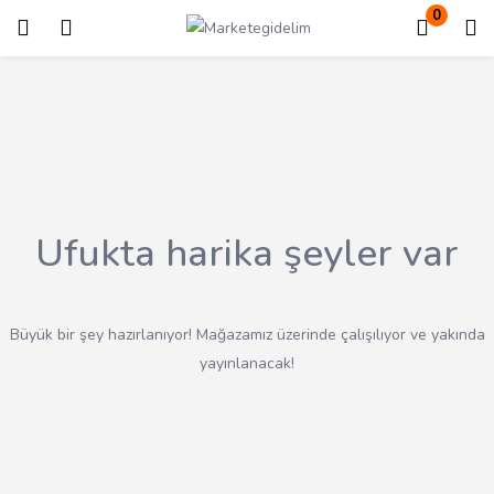
0
Giriş
Kayıt ol
Giriş yapmak için kullanıcı adınızı ve şifrenizi girin.
Ufukta harika şeyler var
Beni Hatırla
Kayıp Şifre?
Büyük bir şey hazırlanıyor! Mağazamız üzerinde çalışılıyor ve yakında
yayınlanacak!