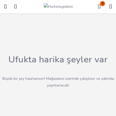
0
Giriş
Kayıt ol
Giriş yapmak için kullanıcı adınızı ve şifrenizi girin.
Ufukta harika şeyler var
Beni Hatırla
Kayıp Şifre?
Büyük bir şey hazırlanıyor! Mağazamız üzerinde çalışılıyor ve yakında
yayınlanacak!