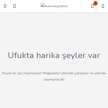
0
Giriş
Kayıt ol
Giriş yapmak için kullanıcı adınızı ve şifrenizi girin.
Ufukta harika şeyler var
Beni Hatırla
Kayıp Şifre?
Büyük bir şey hazırlanıyor! Mağazamız üzerinde çalışılıyor ve yakında
yayınlanacak!