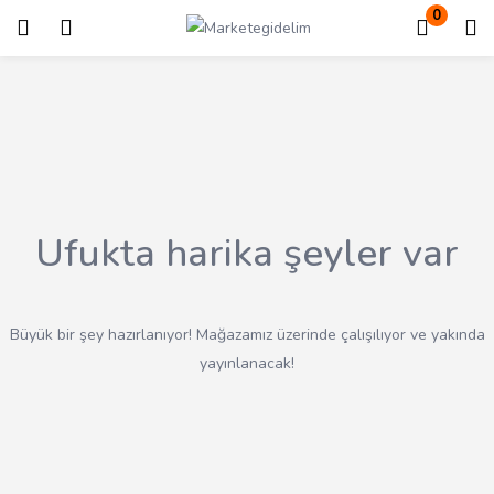
0
Giriş
Kayıt ol
Giriş yapmak için kullanıcı adınızı ve şifrenizi girin.
Ufukta harika şeyler var
Beni Hatırla
Kayıp Şifre?
Büyük bir şey hazırlanıyor! Mağazamız üzerinde çalışılıyor ve yakında
yayınlanacak!