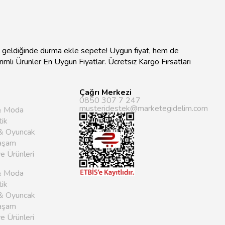
na geldiğinde durma ekle sepete! Uygun fiyat, hem de
ndirimli Ürünler En Uygun Fiyatlar. Ücretsiz Kargo Fırsatları
Çağrı Merkezi
0850 307 7 247
musteridestek@marketegidelim.com
& Moda
ik
& Oyuncak
aşam
ye Ürünleri
& Moda
ik
& Oyuncak
aşam
ye Ürünleri