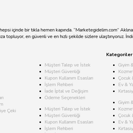
e hepsi içinde bir tıkla hemen kapında. “Marketegidelim.com” Aklı
mıza topluyor, en güvenli ve en hızlı şekilde sizlere ulaştırıyoruz. İ
Kategoriler
Müşteri Talep ve İstek
Giyim 
Müşteri Güvenliği
Kozmet
Kupon Kullanım Esasları
Çocuk 
İşlem Rehberi
Ev & Y
İade İptal ve Değişim
Kırtasi
rı
Ödeme Seçenekleri
Giyim 
um
Müşteri Talep ve İstek
Kozmet
iye Çeki
Müşteri Güvenliği
Çocuk 
Kupon Kullanım Esasları
Ev & Y
İşlem Rehberi
Kırtasi