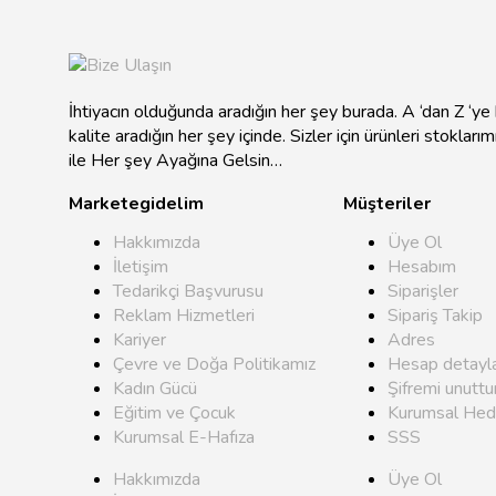
İhtiyacın olduğunda aradığın her şey burada. A ‘dan Z ‘y
kalite aradığın her şey içinde. Sizler için ürünleri stokları
ile Her şey Ayağına Gelsin…
Marketegidelim
Müşteriler
Hakkımızda
Üye Ol
İletişim
Hesabım
Tedarikçi Başvurusu
Siparişler
Reklam Hizmetleri
Sipariş Takip
Kariyer
Adres
Çevre ve Doğa Politikamız
Hesap detayla
Kadın Gücü
Şifremi unutt
Eğitim ve Çocuk
Kurumsal Hed
Kurumsal E-Hafıza
SSS
Hakkımızda
Üye Ol