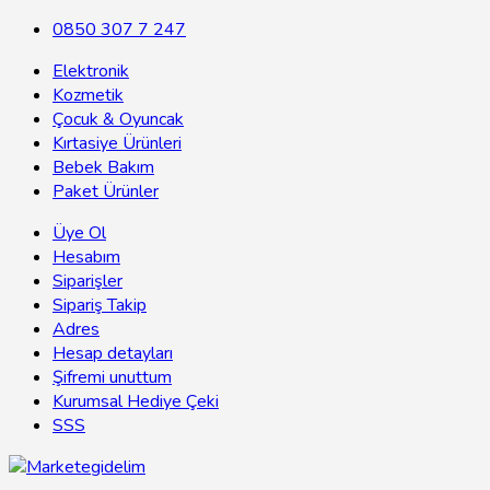
0850 307 7 247
Elektronik
Kozmetik
Çocuk & Oyuncak
Kırtasiye Ürünleri
Bebek Bakım
Paket Ürünler
Üye Ol
Hesabım
Siparişler
Sipariş Takip
Adres
Hesap detayları
Şifremi unuttum
Kurumsal Hediye Çeki
SSS