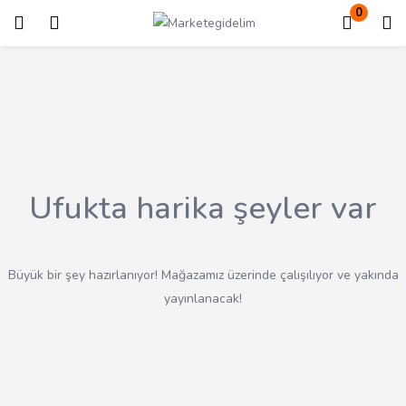
0
Giriş
Kayıt ol
Giriş yapmak için kullanıcı adınızı ve şifrenizi girin.
Ufukta harika şeyler var
Beni Hatırla
Kayıp Şifre?
Büyük bir şey hazırlanıyor! Mağazamız üzerinde çalışılıyor ve yakında
yayınlanacak!