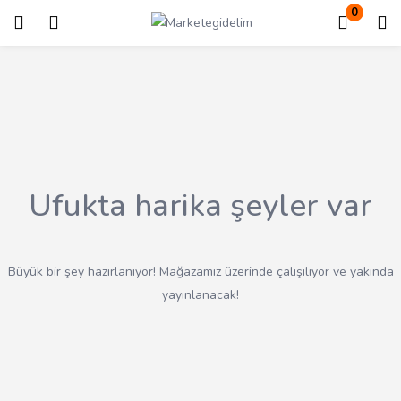
0
Giriş
Kayıt ol
Giriş yapmak için kullanıcı adınızı ve şifrenizi girin.
Ufukta harika şeyler var
Beni Hatırla
Kayıp Şifre?
Büyük bir şey hazırlanıyor! Mağazamız üzerinde çalışılıyor ve yakında
yayınlanacak!