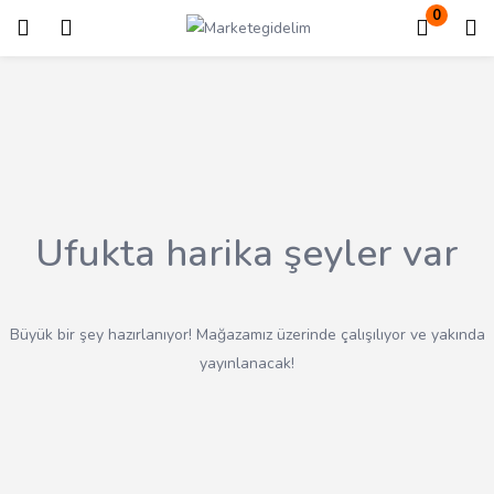
0
Giriş
Kayıt ol
Giriş yapmak için kullanıcı adınızı ve şifrenizi girin.
Ufukta harika şeyler var
Beni Hatırla
Kayıp Şifre?
Büyük bir şey hazırlanıyor! Mağazamız üzerinde çalışılıyor ve yakında
yayınlanacak!