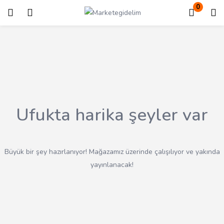
0
Giriş
Kayıt ol
Giriş yapmak için kullanıcı adınızı ve şifrenizi girin.
Ufukta harika şeyler var
Beni Hatırla
Kayıp Şifre?
Büyük bir şey hazırlanıyor! Mağazamız üzerinde çalışılıyor ve yakında
yayınlanacak!