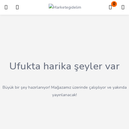
0
Giriş
Kayıt ol
Giriş yapmak için kullanıcı adınızı ve şifrenizi girin.
Ufukta harika şeyler var
Beni Hatırla
Kayıp Şifre?
Büyük bir şey hazırlanıyor! Mağazamız üzerinde çalışılıyor ve yakında
yayınlanacak!