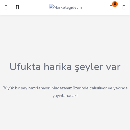
0
Giriş
Kayıt ol
Giriş yapmak için kullanıcı adınızı ve şifrenizi girin.
Ufukta harika şeyler var
Beni Hatırla
Kayıp Şifre?
Büyük bir şey hazırlanıyor! Mağazamız üzerinde çalışılıyor ve yakında
yayınlanacak!