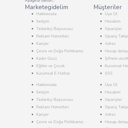
Ayağına Gelsin…
Marketegidelim
Müşteriler
Hakkımızda
Üye Ol
İletişim
Hesabım
Tedarikçi Başvurusu
Siparişler
Reklam Hizmetleri
Sipariş Takip
Kariyer
Adres
Çevre ve Doğa Politikamız
Hesap detayl
Kadın Gücü
Şifremi unut
Eğitim ve Çocuk
Kurumsal He
Kurumsal E-Hafıza
SSS
Hakkımızda
Üye Ol
İletişim
Hesabım
Tedarikçi Başvurusu
Siparişler
Reklam Hizmetleri
Sipariş Takip
Kariyer
Adres
Çevre ve Doğa Politikamız
Hesap detayl