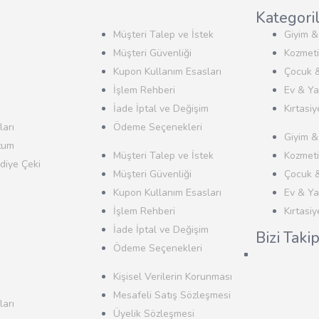
Kategori
Müşteri Talep ve İstek
Giyim 
Müşteri Güvenliği
Kozmeti
Kupon Kullanım Esasları
Çocuk 
İşlem Rehberi
Ev & Y
İade İptal ve Değişim
Kırtasiy
arı
Ödeme Seçenekleri
Giyim 
tum
Müşteri Talep ve İstek
Kozmeti
diye Çeki
Müşteri Güvenliği
Çocuk 
Kupon Kullanım Esasları
Ev & Y
İşlem Rehberi
Kırtasiy
İade İptal ve Değişim
Bizi Taki
Ödeme Seçenekleri
Kişisel Verilerin Korunması
Mesafeli Satış Sözleşmesi
arı
Üyelik Sözleşmesi