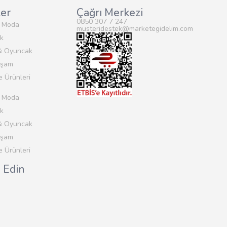
ler
Çağrı Merkezi
0850 307 7 247
& Moda
musteridestek@marketegidelim.com
k
& Oyuncak
aşam
e Ürünleri
& Moda
k
& Oyuncak
aşam
e Ürünleri
p Edin