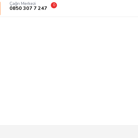
Çağrı Merkezi
0
0850 307 7 247