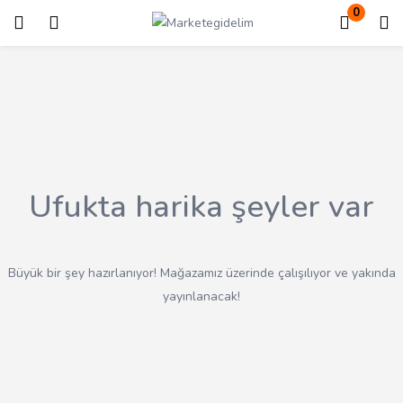
0
Giriş
Kayıt ol
Giriş yapmak için kullanıcı adınızı ve şifrenizi girin.
Ufukta harika şeyler var
Beni Hatırla
Kayıp Şifre?
Büyük bir şey hazırlanıyor! Mağazamız üzerinde çalışılıyor ve yakında
yayınlanacak!