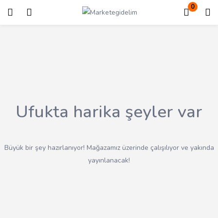
0
Giriş
Kayıt ol
Giriş yapmak için kullanıcı adınızı ve şifrenizi girin.
Ufukta harika şeyler var
Beni Hatırla
Kayıp Şifre?
Büyük bir şey hazırlanıyor! Mağazamız üzerinde çalışılıyor ve yakında
yayınlanacak!