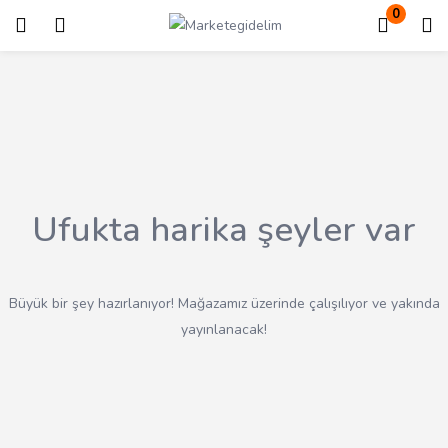
0
Giriş
Kayıt ol
Giriş yapmak için kullanıcı adınızı ve şifrenizi girin.
Ufukta harika şeyler var
Beni Hatırla
Kayıp Şifre?
Büyük bir şey hazırlanıyor! Mağazamız üzerinde çalışılıyor ve yakında
yayınlanacak!