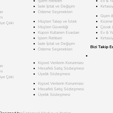
İşlem Rehberi
Ev & Y
İade İptal ve Değişim
Kırtasi
rı
Ödeme Seçenekleri
Giyim 
um
Müşteri Talep ve İstek
Kozmet
iye Çeki
Müşteri Güvenliği
Çocuk 
Kupon Kullanım Esasları
Ev & Y
İşlem Rehberi
Kırtasi
İade İptal ve Değişim
Bizi Takip E
Ödeme Seçenekleri
Kişisel Verilerin Korunması
rı
Mesafeli Satış Sözleşmesi
um
Üyelik Sözleşmesi
iye Çeki
Kişisel Verilerin Korunması
Mesafeli Satış Sözleşmesi
Üyelik Sözleşmesi