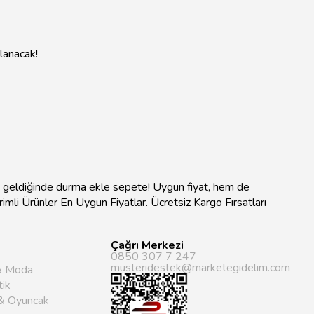
nlanacak!
na geldiğinde durma ekle sepete! Uygun fiyat, hem de
ndirimli Ürünler En Uygun Fiyatlar. Ücretsiz Kargo Fırsatları
Çağrı Merkezi
0850 307 7 247
musteridestek@marketegidelim.com
& Moda
ik
& Oyuncak