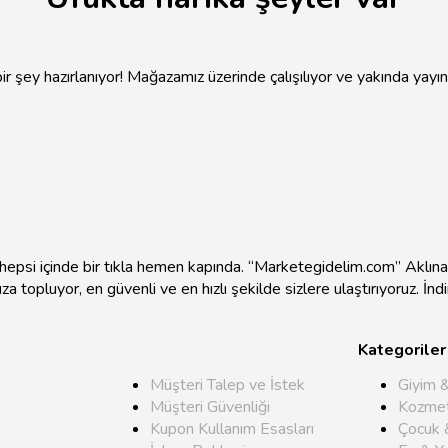
r şey hazırlanıyor! Mağazamız üzerinde çalışılıyor ve yakında yayı
e hepsi içinde bir tıkla hemen kapında. “Marketegidelim.com” Aklı
mıza topluyor, en güvenli ve en hızlı şekilde sizlere ulaştırıyoruz. İ
Kategoriler
Müşteri Talep ve İstek
Giyim 
Müşteri Güvenliği
Kozmet
Kupon Kullanım Esasları
Çocuk 