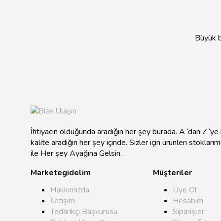
Büyük bi
İhtiyacın olduğunda aradığın her şey burada. A ‘dan Z ‘y
kalite aradığın her şey içinde. Sizler için ürünleri stokları
ile Her şey Ayağına Gelsin…
Marketegidelim
Müşteriler
Hakkımızda
Üye Ol
İletişim
Hesabım
Tedarikçi Başvurusu
Siparişler