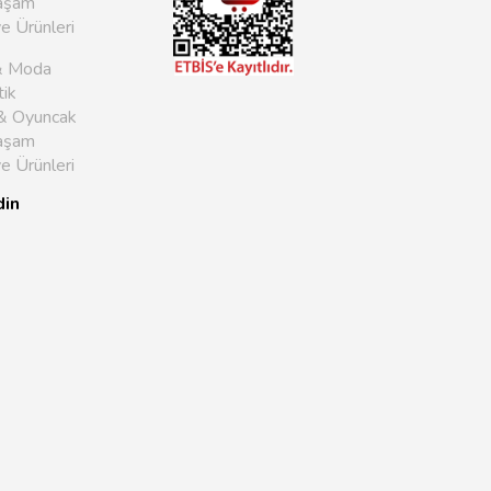
aşam
ye Ürünleri
& Moda
ik
& Oyuncak
aşam
ye Ürünleri
din