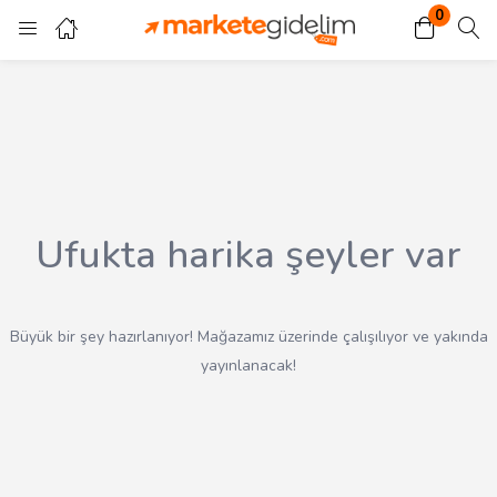
0
Giriş
Kayıt ol
Giriş yapmak için kullanıcı adınızı ve şifrenizi girin.
Ufukta harika şeyler var
Beni Hatırla
Kayıp Şifre?
Büyük bir şey hazırlanıyor! Mağazamız üzerinde çalışılıyor ve yakında
yayınlanacak!