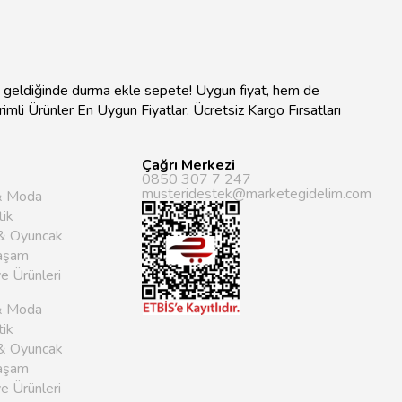
na geldiğinde durma ekle sepete! Uygun fiyat, hem de
ndirimli Ürünler En Uygun Fiyatlar. Ücretsiz Kargo Fırsatları
Çağrı Merkezi
0850 307 7 247
musteridestek@marketegidelim.com
& Moda
ik
& Oyuncak
aşam
ye Ürünleri
& Moda
ik
& Oyuncak
aşam
ye Ürünleri