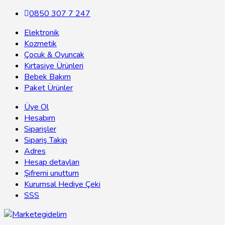
0850 307 7 247
Elektronik
Kozmetik
Çocuk & Oyuncak
Kırtasiye Ürünleri
Bebek Bakım
Paket Ürünler
Üye Ol
Hesabım
Siparişler
Sipariş Takip
Adres
Hesap detayları
Şifremi unuttum
Kurumsal Hediye Çeki
SSS