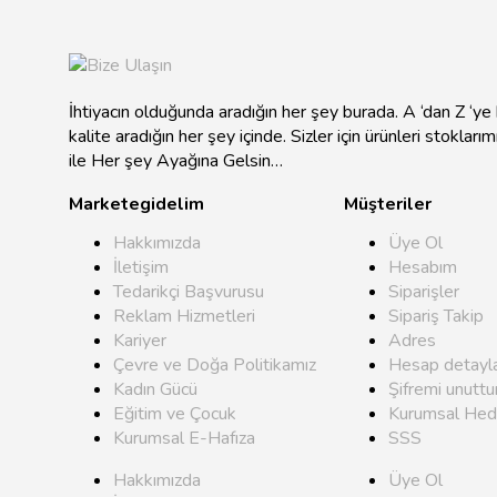
İhtiyacın olduğunda aradığın her şey burada. A ‘dan Z ‘y
kalite aradığın her şey içinde. Sizler için ürünleri stokları
ile Her şey Ayağına Gelsin…
Marketegidelim
Müşteriler
Hakkımızda
Üye Ol
İletişim
Hesabım
Tedarikçi Başvurusu
Siparişler
Reklam Hizmetleri
Sipariş Takip
Kariyer
Adres
Çevre ve Doğa Politikamız
Hesap detayla
Kadın Gücü
Şifremi unutt
Eğitim ve Çocuk
Kurumsal Hed
Kurumsal E-Hafıza
SSS
Hakkımızda
Üye Ol