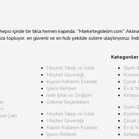
e hepsi içinde bir tıkla hemen kapında. “Marketegidelim.com” Aklı
mıza topluyor, en güvenli ve en hızlı şekilde sizlere ulaştırıyoruz. İ
Kategoriler
Müşteri Talep ve İstek
Giyim 
Müşteri Güvenliği
Kozmet
Kupon Kullanım Esasları
Çocuk 
İşlem Rehberi
Ev & Y
İade İptal ve Değişim
Kırtasi
rı
Ödeme Seçenekleri
Giyim 
um
Müşteri Talep ve İstek
Kozmet
iye Çeki
Müşteri Güvenliği
Çocuk 
Kupon Kullanım Esasları
Ev & Y
İşlem Rehberi
Kırtasi