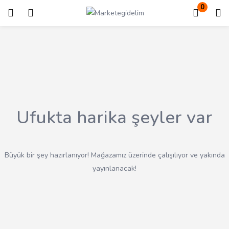
0
Giriş
Kayıt ol
Giriş yapmak için kullanıcı adınızı ve şifrenizi girin.
Ufukta harika şeyler var
Beni Hatırla
Kayıp Şifre?
Büyük bir şey hazırlanıyor! Mağazamız üzerinde çalışılıyor ve yakında
yayınlanacak!