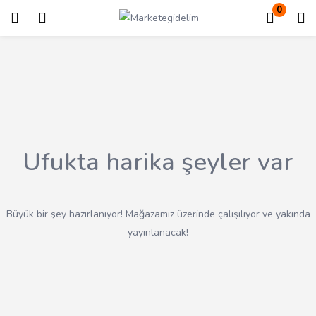
0
Giriş
Kayıt ol
Giriş yapmak için kullanıcı adınızı ve şifrenizi girin.
Ufukta harika şeyler var
Beni Hatırla
Kayıp Şifre?
Büyük bir şey hazırlanıyor! Mağazamız üzerinde çalışılıyor ve yakında
yayınlanacak!