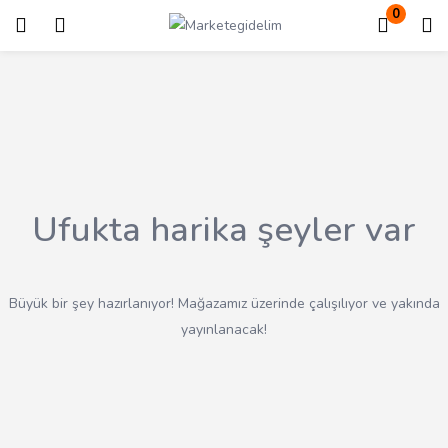
0
Giriş
Kayıt ol
Giriş yapmak için kullanıcı adınızı ve şifrenizi girin.
Ufukta harika şeyler var
Beni Hatırla
Kayıp Şifre?
Büyük bir şey hazırlanıyor! Mağazamız üzerinde çalışılıyor ve yakında
yayınlanacak!