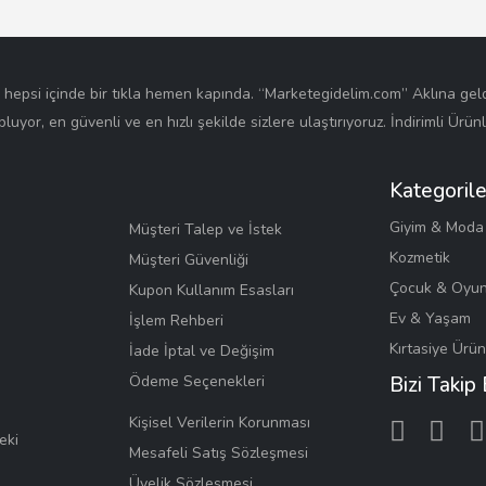
e hepsi içinde bir tıkla hemen kapında. “Marketegidelim.com” Aklına ge
opluyor, en güvenli ve en hızlı şekilde sizlere ulaştırıyoruz. İndirimli Ürü
Kategorile
Giyim & Moda
Müşteri Talep ve İstek
Kozmetik
Müşteri Güvenliği
Çocuk & Oyu
Kupon Kullanım Esasları
Ev & Yaşam
İşlem Rehberi
Kırtasiye Ürün
İade İptal ve Değişim
Ödeme Seçenekleri
Bizi Takip
Kişisel Verilerin Korunması
eki
Mesafeli Satış Sözleşmesi
Üyelik Sözleşmesi