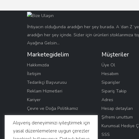
İhtiyacın olduğunda aradığın her şey burada. A ‘dan Z ‘y
aradığın her şey içinde. Sizler için ürünleri stoklarımıza t
Ayağına Gelsin…
Marketegidelim
Müşteriler
Hakkımızda
Üye Ol
İletişim
Hesabım
Tedarikçi Başvurusu
Siparişler
Reklam Hizmetleri
Sipariş Takip
Kariyer
Adres
Çevre ve Doğa Politikamız
Hesap detayları
Kadın Gücü
Şifremi unuttum
Alışveriş deneyiminizi iyileştirmek için
Eğitim ve Çocuk
Kurumsal Hediye Ç
yasal düzenlemelere uygun çerezler
Kurumsal E-Hafıza
SSS