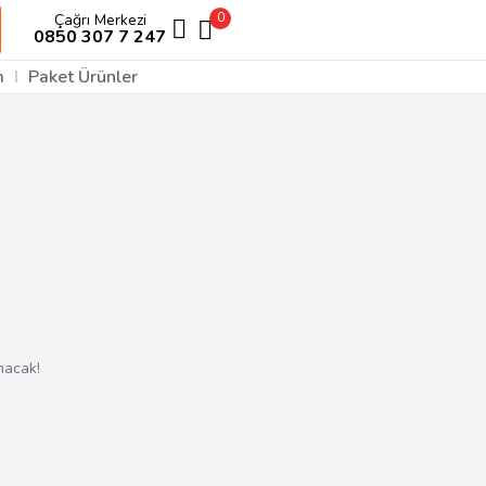
0
Çağrı Merkezi
0850 307 7 247
m
Paket Ürünler
nacak!