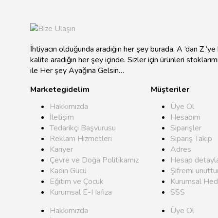
İhtiyacın olduğunda aradığın her şey burada. A ‘dan Z ‘y
kalite aradığın her şey içinde. Sizler için ürünleri stokları
ile Her şey Ayağına Gelsin…
Marketegidelim
Müşteriler
Hakkımızda
Üye Ol
İletişim
Hesabım
Tedarikçi Başvurusu
Siparişler
Reklam Hizmetleri
Sipariş Takip
Kariyer
Adres
Çevre ve Doğa Politikamız
Hesap detayla
Kadın Gücü
Şifremi unutt
Eğitim ve Çocuk
Kurumsal Hed
Kurumsal E-Hafıza
SSS
Hakkımızda
Üye Ol