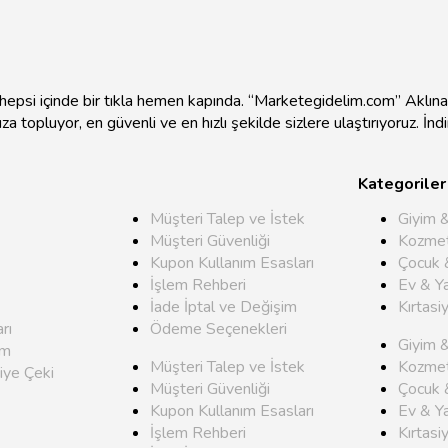
e hepsi içinde bir tıkla hemen kapında. “Marketegidelim.com” Aklı
mıza topluyor, en güvenli ve en hızlı şekilde sizlere ulaştırıyoruz. İ
Kategoriler
Müşteri Talep ve İstek
Giyim 
Müşteri Güvenliği
Kozmet
Kupon Kullanım Esasları
Çocuk 
İşlem Rehberi
Ev & Y
İade İptal ve Değişim
Kırtasi
rı
Ödeme Seçenekleri
Giyim 
um
Müşteri Talep ve İstek
Kozmet
iye Çeki
Müşteri Güvenliği
Çocuk 
Kupon Kullanım Esasları
Ev & Y
İşlem Rehberi
Kırtasi