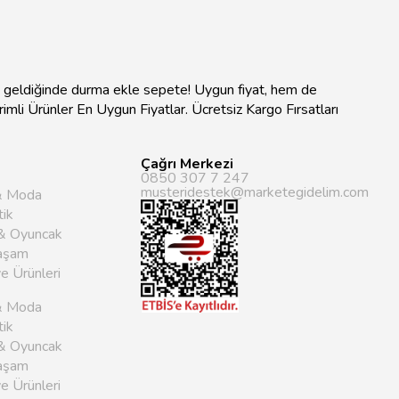
na geldiğinde durma ekle sepete! Uygun fiyat, hem de
ndirimli Ürünler En Uygun Fiyatlar. Ücretsiz Kargo Fırsatları
Çağrı Merkezi
0850 307 7 247
musteridestek@marketegidelim.com
& Moda
ik
& Oyuncak
aşam
ye Ürünleri
& Moda
ik
& Oyuncak
aşam
ye Ürünleri