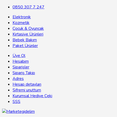
0850 307 7 247
Elektronik
Kozmetik
Çocuk & Oyuncak
Kırtasiye Ürünleri
Bebek Bakım
Paket Ürünler
Üye Ol
Hesabım
Siparişler
Sipariş Takip
Adres
Hesap detayları
Şifremi unuttum
Kurumsal Hediye Çeki
SSS