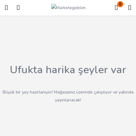
0
Giriş
Kayıt ol
Giriş yapmak için kullanıcı adınızı ve şifrenizi girin.
Ufukta harika şeyler var
Beni Hatırla
Kayıp Şifre?
Büyük bir şey hazırlanıyor! Mağazamız üzerinde çalışılıyor ve yakında
yayınlanacak!