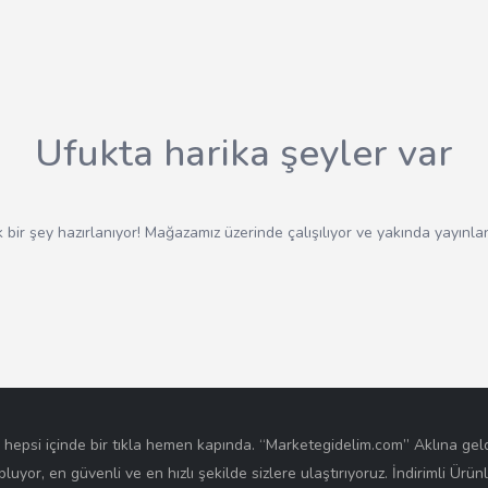
Ufukta harika şeyler var
 bir şey hazırlanıyor! Mağazamız üzerinde çalışılıyor ve yakında yayınla
e hepsi içinde bir tıkla hemen kapında. “Marketegidelim.com” Aklına ge
opluyor, en güvenli ve en hızlı şekilde sizlere ulaştırıyoruz. İndirimli Ürü