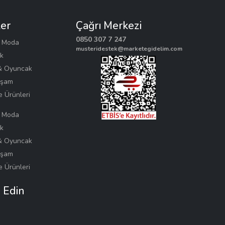
ler
Çağrı Merkezi
0850 307 7 247
& Moda
musteridestek@marketegidelim.com
k
& Oyuncak
aşam
e Ürünleri
& Moda
k
& Oyuncak
aşam
e Ürünleri
p Edin