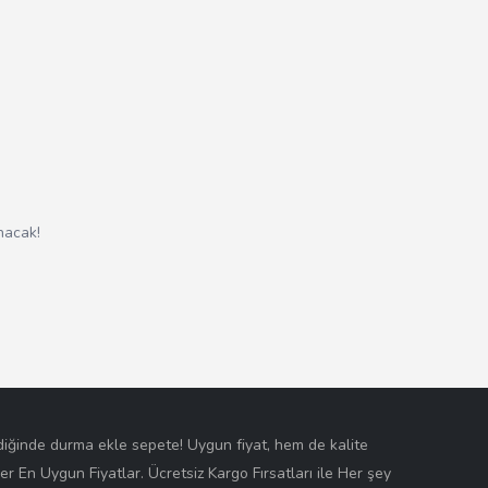
nacak!
ldiğinde durma ekle sepete! Uygun fiyat, hem de kalite
nler En Uygun Fiyatlar. Ücretsiz Kargo Fırsatları ile Her şey