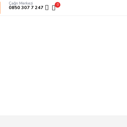
Çağrı Merkezi
0
0850 307 7 247