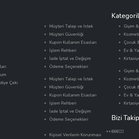
Kategori
Müşteri Talep ve İstek
Giyim 
Müşteri Güvenliği
Kozmeti
Kupon Kullanım Esasları
Çocuk 
İşlem Rehberi
Ev & Y
İade İptal ve Değişim
Kırtasiy
arı
Ödeme Seçenekleri
Giyim 
tum
Müşteri Talep ve İstek
Kozmeti
diye Çeki
Müşteri Güvenliği
Çocuk 
Kupon Kullanım Esasları
Ev & Y
İşlem Rehberi
Kırtasiy
İade İptal ve Değişim
Bizi Taki
Ödeme Seçenekleri
Kişisel Verilerin Korunması