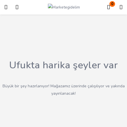
0
Giriş
Kayıt ol
Giriş yapmak için kullanıcı adınızı ve şifrenizi girin.
Ufukta harika şeyler var
Beni Hatırla
Kayıp Şifre?
Büyük bir şey hazırlanıyor! Mağazamız üzerinde çalışılıyor ve yakında
yayınlanacak!