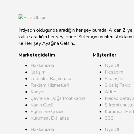
İhtiyacın olduğunda aradığın her şey burada. A ‘dan Z ‘y
kalite aradığın her şey içinde. Sizler için ürünleri stokları
ile Her şey Ayağına Gelsin…
Marketegidelim
Müşteriler
Hakkımızda
Üye Ol
İletişim
Hesabım
Tedarikçi Başvurusu
Siparişler
Reklam Hizmetleri
Sipariş Takip
Kariyer
Adres
Çevre ve Doğa Politikamız
Hesap detayla
Kadın Gücü
Şifremi unutt
Eğitim ve Çocuk
Kurumsal Hed
Kurumsal E-Hafıza
SSS
Hakkımızda
Üye Ol