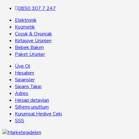
0850 307 7 247
Elektronik
Kozmetik
Çocuk & Oyuncak
Kırtasiye Ürünleri
Bebek Bakım
Paket Ürünler
Üye Ol
Hesabım
Siparişler
Sipariş Takip
Adres
Hesap detayları
Şifremi unuttum
Kurumsal Hediye Çeki
SSS