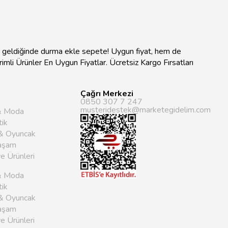
na geldiğinde durma ekle sepete! Uygun fiyat, hem de
ndirimli Ürünler En Uygun Fiyatlar. Ücretsiz Kargo Fırsatları
Çağrı Merkezi
0850 307 7 247
musteridestek@marketegidelim.com
& Moda
ik
& Oyuncak
aşam
ye Ürünleri
& Moda
ik
& Oyuncak
aşam
ye Ürünleri