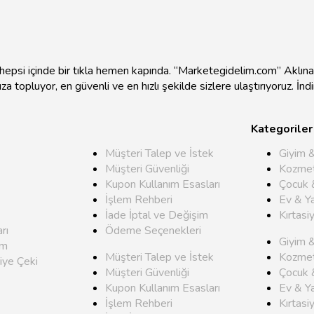
e hepsi içinde bir tıkla hemen kapında. “Marketegidelim.com” Aklı
mıza topluyor, en güvenli ve en hızlı şekilde sizlere ulaştırıyoruz. İ
Kategoriler
Müşteri Talep ve İstek
Giyim 
Müşteri Güvenliği
Kozmet
Kupon Kullanım Esasları
Çocuk 
İşlem Rehberi
Ev & Y
İade İptal ve Değişim
Kırtasi
rı
Ödeme Seçenekleri
Giyim 
um
Müşteri Talep ve İstek
Kozmet
iye Çeki
Müşteri Güvenliği
Çocuk 
Kupon Kullanım Esasları
Ev & Y
İşlem Rehberi
Kırtasi