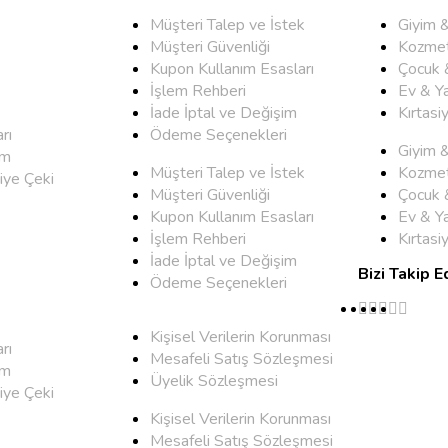
Müşteri Talep ve İstek
Giyim 
Müşteri Güvenliği
Kozmet
Kupon Kullanım Esasları
Çocuk 
İşlem Rehberi
Ev & Y
İade İptal ve Değişim
Kırtasi
rı
Ödeme Seçenekleri
Giyim 
um
Müşteri Talep ve İstek
Kozmet
iye Çeki
Müşteri Güvenliği
Çocuk 
Kupon Kullanım Esasları
Ev & Y
İşlem Rehberi
Kırtasi
İade İptal ve Değişim
Bizi Takip E
Ödeme Seçenekleri
Kişisel Verilerin Korunması
rı
Mesafeli Satış Sözleşmesi
um
Üyelik Sözleşmesi
iye Çeki
Kişisel Verilerin Korunması
Mesafeli Satış Sözleşmesi