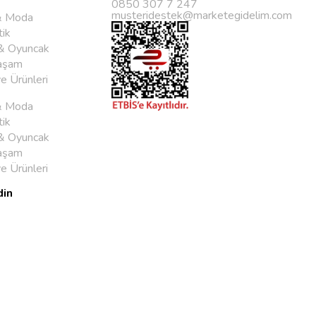
0850 307 7 247
musteridestek@marketegidelim.com
& Moda
ik
& Oyuncak
aşam
ye Ürünleri
& Moda
ik
& Oyuncak
aşam
ye Ürünleri
din