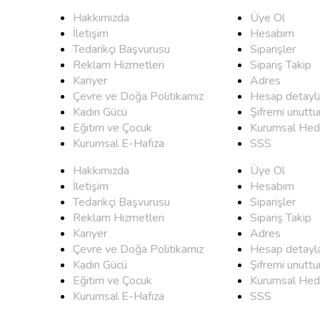
Hakkımızda
Üye Ol
İletişim
Hesabım
Tedarikçi Başvurusu
Siparişler
Reklam Hizmetleri
Sipariş Takip
Kariyer
Adres
Çevre ve Doğa Politikamız
Hesap detayla
Kadın Gücü
Şifremi unutt
Eğitim ve Çocuk
Kurumsal Hed
Kurumsal E-Hafıza
SSS
Hakkımızda
Üye Ol
İletişim
Hesabım
Tedarikçi Başvurusu
Siparişler
Reklam Hizmetleri
Sipariş Takip
Kariyer
Adres
Çevre ve Doğa Politikamız
Hesap detayla
Kadın Gücü
Şifremi unutt
Eğitim ve Çocuk
Kurumsal Hed
Kurumsal E-Hafıza
SSS