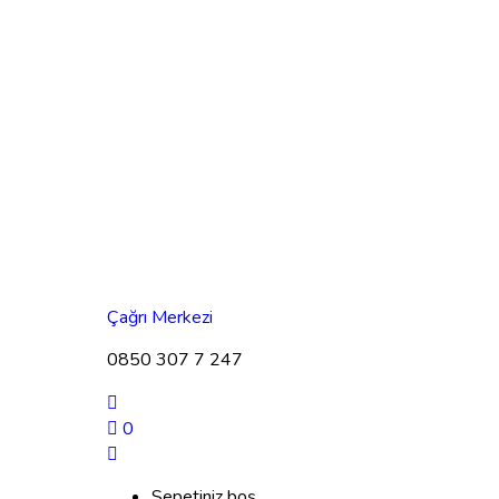
Çağrı Merkezi
0850 307 7 247
0
Sepetiniz boş