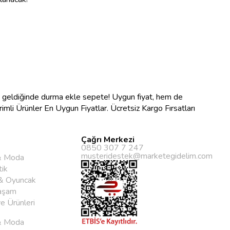
na geldiğinde durma ekle sepete! Uygun fiyat, hem de
ndirimli Ürünler En Uygun Fiyatlar. Ücretsiz Kargo Fırsatları
Çağrı Merkezi
0850 307 7 247
musteridestek@marketegidelim.com
& Moda
ik
& Oyuncak
aşam
ye Ürünleri
& Moda