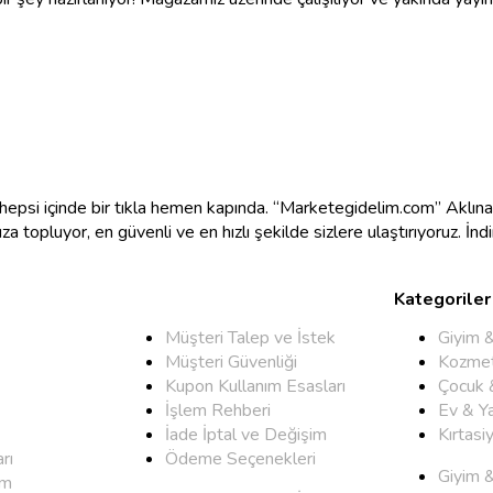
e hepsi içinde bir tıkla hemen kapında. “Marketegidelim.com” Aklı
mıza topluyor, en güvenli ve en hızlı şekilde sizlere ulaştırıyoruz. İ
Kategoriler
Müşteri Talep ve İstek
Giyim 
Müşteri Güvenliği
Kozmet
Kupon Kullanım Esasları
Çocuk 
İşlem Rehberi
Ev & Y
İade İptal ve Değişim
Kırtasi
rı
Ödeme Seçenekleri
Giyim 
um