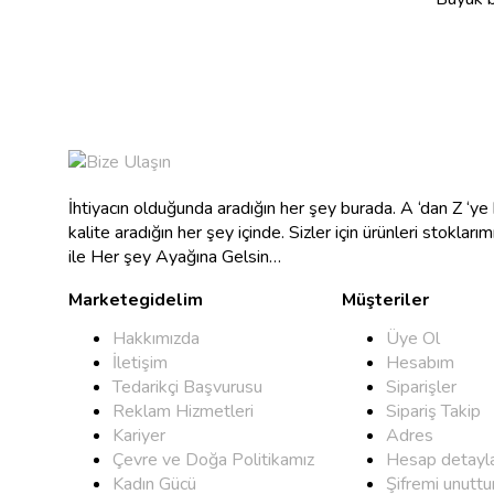
İhtiyacın olduğunda aradığın her şey burada. A ‘dan Z ‘y
kalite aradığın her şey içinde. Sizler için ürünleri stokları
ile Her şey Ayağına Gelsin…
Marketegidelim
Müşteriler
Hakkımızda
Üye Ol
İletişim
Hesabım
Tedarikçi Başvurusu
Siparişler
Reklam Hizmetleri
Sipariş Takip
Kariyer
Adres
Çevre ve Doğa Politikamız
Hesap detayla
Kadın Gücü
Şifremi unutt