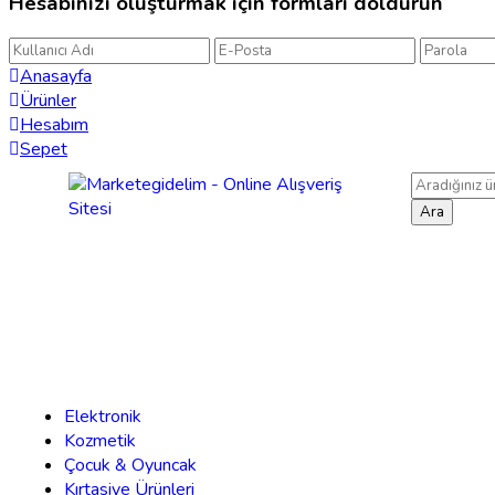
Hesabınızı oluşturmak için formları doldurun
Anasayfa
Ürünler
Hesabım
Sepet
Ara
Elektronik
Kozmetik
Çocuk & Oyuncak
Kırtasiye Ürünleri