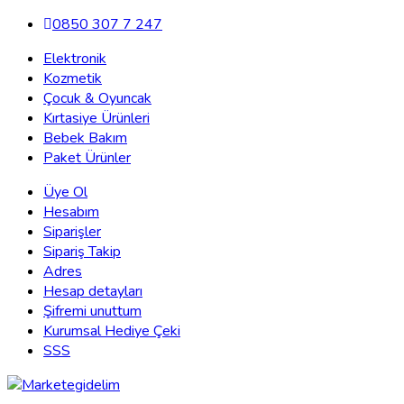
0850 307 7 247
Elektronik
Kozmetik
Çocuk & Oyuncak
Kırtasiye Ürünleri
Bebek Bakım
Paket Ürünler
Üye Ol
Hesabım
Siparişler
Sipariş Takip
Adres
Hesap detayları
Şifremi unuttum
Kurumsal Hediye Çeki
SSS