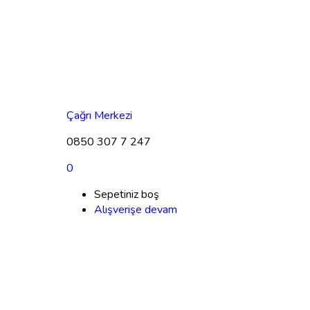
Çağrı Merkezi
0850 307 7 247
0
Sepetiniz boş
Alışverişe devam