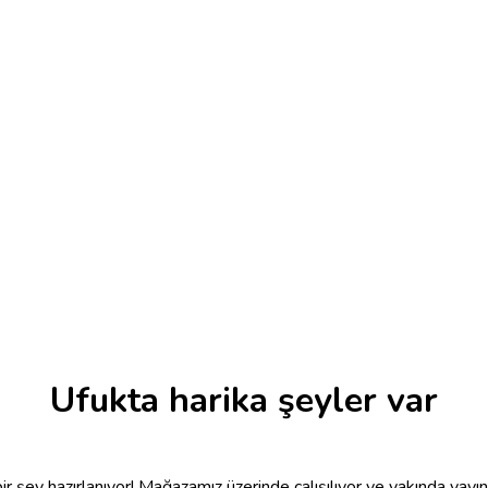
Ufukta harika şeyler var
r şey hazırlanıyor! Mağazamız üzerinde çalışılıyor ve yakında yayı