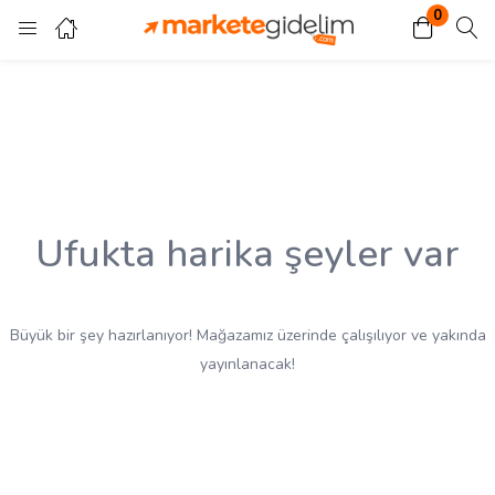
0
Giriş
Kayıt ol
Giriş yapmak için kullanıcı adınızı ve şifrenizi girin.
Ufukta harika şeyler var
Beni Hatırla
Kayıp Şifre?
Büyük bir şey hazırlanıyor! Mağazamız üzerinde çalışılıyor ve yakında
yayınlanacak!