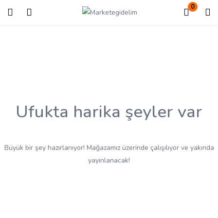
0
Giriş
Kayıt ol
Giriş yapmak için kullanıcı adınızı ve şifrenizi girin.
Ufukta harika şeyler var
Beni Hatırla
Kayıp Şifre?
Büyük bir şey hazırlanıyor! Mağazamız üzerinde çalışılıyor ve yakında
yayınlanacak!