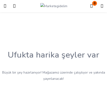
0
Giriş
Kayıt ol
Giriş yapmak için kullanıcı adınızı ve şifrenizi girin.
Ufukta harika şeyler var
Beni Hatırla
Kayıp Şifre?
Büyük bir şey hazırlanıyor! Mağazamız üzerinde çalışılıyor ve yakında
yayınlanacak!