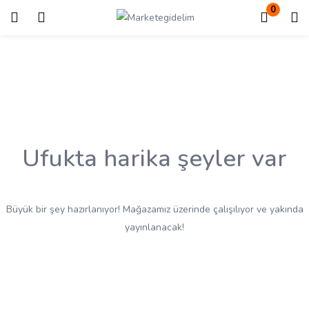
0
Giriş
Kayıt ol
Giriş yapmak için kullanıcı adınızı ve şifrenizi girin.
Ufukta harika şeyler var
Beni Hatırla
Kayıp Şifre?
Büyük bir şey hazırlanıyor! Mağazamız üzerinde çalışılıyor ve yakında
yayınlanacak!