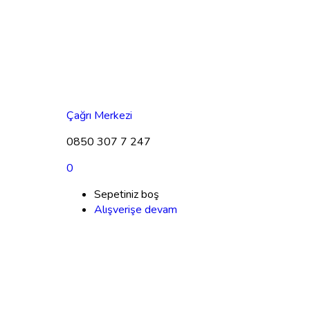
Çağrı Merkezi
0850 307 7 247
0
Sepetiniz boş
Alışverişe devam