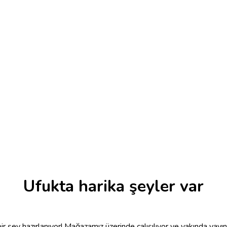
Ufukta harika şeyler var
r şey hazırlanıyor! Mağazamız üzerinde çalışılıyor ve yakında yayı