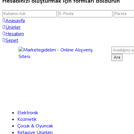
Hesabınızı oluşturmak için formları doldurun
Anasayfa
Ürünler
Hesabım
Sepet
Ara
Elektronik
Kozmetik
Çocuk & Oyuncak
Kırtasiye Ürünleri