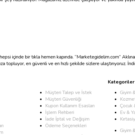
e hepsi içinde bir tıkla hemen kapında. “Marketegidelim.com” Aklı
mıza topluyor, en güvenli ve en hızlı şekilde sizlere ulaştırıyoruz. İ
Kategoriler
Müşteri Talep ve İstek
Giyim 
Müşteri Güvenliği
Kozmet
Kupon Kullanım Esasları
Çocuk 
İşlem Rehberi
Ev & Y
İade İptal ve Değişim
Kırtasi
rı
Ödeme Seçenekleri
Giyim 
um