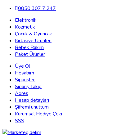
0850 307 7 247
Elektronik
Kozmetik
Çocuk & Oyuncak
Kırtasiye Ürünleri
Bebek Bakım
Paket Ürünler
Üye Ol
Hesabım
Siparişler
Sipariş Takip
Adres
Hesap detayları
Şifremi unuttum
Kurumsal Hediye Çeki
SSS