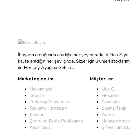
İhtiyacın olduğunda aradığın her şey burada. A ‘dan Z ‘y
kalite aradığın her şey içinde. Sizler için ürünleri stokları
ile Her şey Ayağına Gelsin…
Marketegidelim
Müşteriler
Hakkımızda
Üye Ol
İletişim
Hesabım
Tedarikçi Başvurusu
Siparişler
Reklam Hizmetleri
Sipariş Takip
Kariyer
Adres
Çevre ve Doğa Politikamız
Hesap detayla
Kadın Gücü
Şifremi unutt