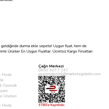
na geldiğinde durma ekle sepete! Uygun fiyat, hem de
ndirimli Ürünler En Uygun Fiyatlar. Ücretsiz Kargo Fırsatları
Çağrı Merkezi
0850 307 7 247
musteridestek@marketegidelim.com
& Moda
ik
& Oyuncak
aşam
ye Ürünleri
& Moda