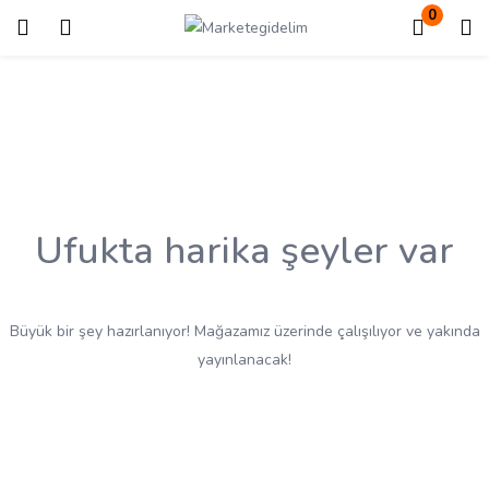
0
Giriş
Kayıt ol
Giriş yapmak için kullanıcı adınızı ve şifrenizi girin.
Ufukta harika şeyler var
Beni Hatırla
Kayıp Şifre?
Büyük bir şey hazırlanıyor! Mağazamız üzerinde çalışılıyor ve yakında
yayınlanacak!