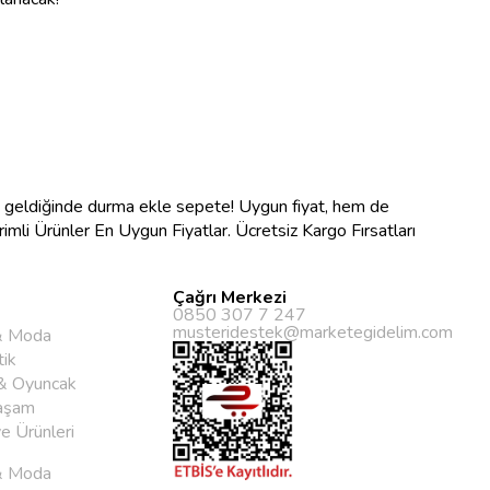
na geldiğinde durma ekle sepete! Uygun fiyat, hem de
ndirimli Ürünler En Uygun Fiyatlar. Ücretsiz Kargo Fırsatları
Çağrı Merkezi
0850 307 7 247
musteridestek@marketegidelim.com
& Moda
ik
& Oyuncak
aşam
ye Ürünleri
& Moda