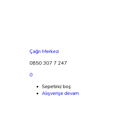
Çağrı Merkezi
0850 307 7 247
0
Sepetiniz boş
Alışverişe devam