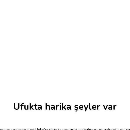
Ufukta harika şeyler var
r şey hazırlanıyor! Mağazamız üzerinde çalışılıyor ve yakında yayı