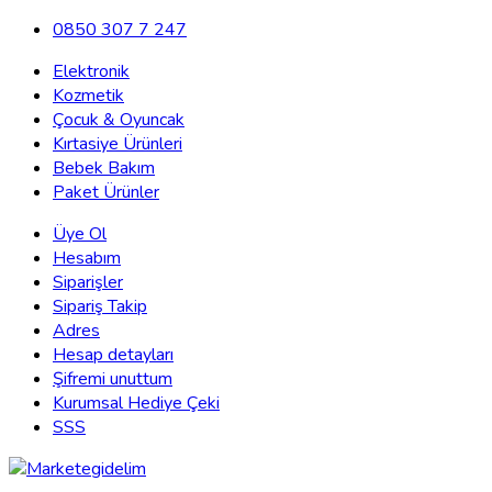
0850 307 7 247
Elektronik
Kozmetik
Çocuk & Oyuncak
Kırtasiye Ürünleri
Bebek Bakım
Paket Ürünler
Üye Ol
Hesabım
Siparişler
Sipariş Takip
Adres
Hesap detayları
Şifremi unuttum
Kurumsal Hediye Çeki
SSS