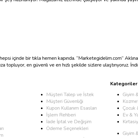
e hepsi içinde bir tıkla hemen kapında. “Marketegidelim.com” Aklı
mıza topluyor, en güvenli ve en hızlı şekilde sizlere ulaştırıyoruz. İ
Kategoriler
Müşteri Talep ve İstek
Giyim 
Müşteri Güvenliği
Kozmet
Kupon Kullanım Esasları
Çocuk 
İşlem Rehberi
Ev & Y
İade İptal ve Değişim
Kırtasi
rı
Ödeme Seçenekleri
Giyim 
um