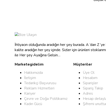
İhtiyacın olduğunda aradığın her şey burada. A ‘dan Z ‘y
kalite aradığın her şey içinde. Sizler için ürünleri stokları
ile Her şey Ayağına Gelsin…
Marketegidelim
Müşteriler
Hakkımızda
Üye Ol
İletişim
Hesabım
Tedarikçi Başvurusu
Siparişler
Reklam Hizmetleri
Sipariş Takip
Kariyer
Adres
Çevre ve Doğa Politikamız
Hesap detayla
Kadın Gücü
Şifremi unutt