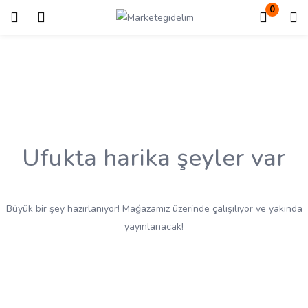
0
Giriş
Kayıt ol
Giriş yapmak için kullanıcı adınızı ve şifrenizi girin.
Ufukta harika şeyler var
Beni Hatırla
Kayıp Şifre?
Büyük bir şey hazırlanıyor! Mağazamız üzerinde çalışılıyor ve yakında
yayınlanacak!