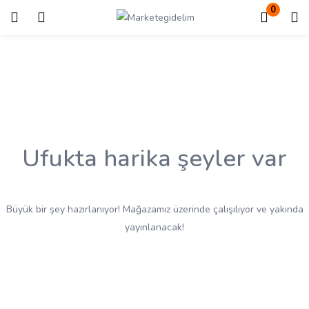
0
Giriş
Kayıt ol
Giriş yapmak için kullanıcı adınızı ve şifrenizi girin.
Ufukta harika şeyler var
Beni Hatırla
Kayıp Şifre?
Büyük bir şey hazırlanıyor! Mağazamız üzerinde çalışılıyor ve yakında
yayınlanacak!