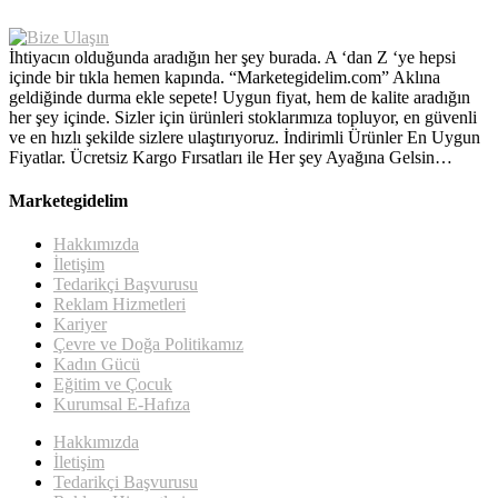
İhtiyacın olduğunda aradığın her şey burada. A ‘dan Z ‘ye hepsi
içinde bir tıkla hemen kapında. “Marketegidelim.com” Aklına
geldiğinde durma ekle sepete! Uygun fiyat, hem de kalite aradığın
her şey içinde. Sizler için ürünleri stoklarımıza topluyor, en güvenli
ve en hızlı şekilde sizlere ulaştırıyoruz. İndirimli Ürünler En Uygun
Fiyatlar. Ücretsiz Kargo Fırsatları ile Her şey Ayağına Gelsin…
Marketegidelim
Hakkımızda
İletişim
Tedarikçi Başvurusu
Reklam Hizmetleri
Kariyer
Çevre ve Doğa Politikamız
Kadın Gücü
Eğitim ve Çocuk
Kurumsal E-Hafıza
Hakkımızda
İletişim
Tedarikçi Başvurusu