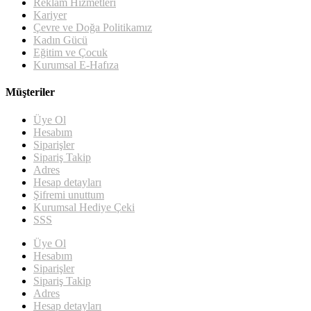
Reklam Hizmetleri
Kariyer
Çevre ve Doğa Politikamız
Kadın Gücü
Eğitim ve Çocuk
Kurumsal E-Hafıza
Müşteriler
Üye Ol
Hesabım
Siparişler
Sipariş Takip
Adres
Hesap detayları
Şifremi unuttum
Kurumsal Hediye Çeki
SSS
Üye Ol
Hesabım
Siparişler
Sipariş Takip
Adres
Hesap detayları