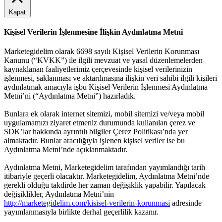
Kapat
Kişisel Verilerin İşlenmesine İlişkin Aydınlatma Metni
Marketegidelim olarak 6698 sayılı Kişisel Verilerin Korunması
Kanunu (“KVKK”) ile ilgili mevzuat ve yasal düzenlemelerden
kaynaklanan faaliyetlerimiz çerçevesinde kişisel verilerinizin
işlenmesi, saklanması ve aktarılmasına ilişkin veri sahibi ilgili kişileri
aydınlatmak amacıyla işbu Kişisel Verilerin İşlenmesi Aydınlatma
Metni’ni (“Aydınlatma Metni”) hazırladık.
Bunlara ek olarak internet sitemizi, mobil sitemizi ve/veya mobil
uygulamamızı ziyaret etmeniz durumunda kullanılan çerez ve
SDK’lar hakkında ayrıntılı bilgiler Çerez Politikası’nda yer
almaktadır. Bunlar aracılığıyla işlenen kişisel veriler ise bu
Aydınlatma Metni’nde açıklanmaktadır.
Aydınlatma Metni, Marketegidelim tarafından yayımlandığı tarih
itibariyle geçerli olacaktır. Marketegidelim, Aydınlatma Metni’nde
gerekli olduğu takdirde her zaman değişiklik yapabilir. Yapılacak
değişiklikler, Aydınlatma Metni’nin
http://marketegidelim.com/kisisel-verilerin-korunmasi
adresinde
yayımlanmasıyla birlikte derhal geçerlilik kazanır.