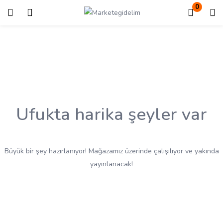
0
Giriş
Kayıt ol
Giriş yapmak için kullanıcı adınızı ve şifrenizi girin.
Ufukta harika şeyler var
Beni Hatırla
Kayıp Şifre?
Büyük bir şey hazırlanıyor! Mağazamız üzerinde çalışılıyor ve yakında
yayınlanacak!