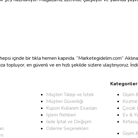
e hepsi içinde bir tıkla hemen kapında. “Marketegidelim.com” Aklı
mıza topluyor, en güvenli ve en hızlı şekilde sizlere ulaştırıyoruz. İ
Kategoriler
Müşteri Talep ve İstek
Giyim 
Müşteri Güvenliği
Kozmet
Kupon Kullanım Esasları
Çocuk 
İşlem Rehberi
Ev & Y
İade İptal ve Değişim
Kırtasi
rı
Ödeme Seçenekleri
Giyim 
um