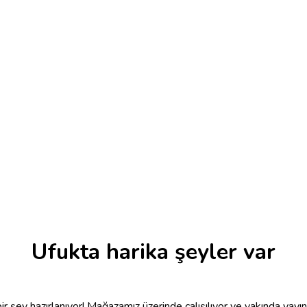
Ufukta harika şeyler var
r şey hazırlanıyor! Mağazamız üzerinde çalışılıyor ve yakında yayı