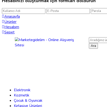
Hesabınızı oluşturmak için formları doldurun
Anasayfa
Ürünler
Hesabım
Sepet
Ara
Elektronik
Kozmetik
Çocuk & Oyuncak
Kırtasiye Ürünleri