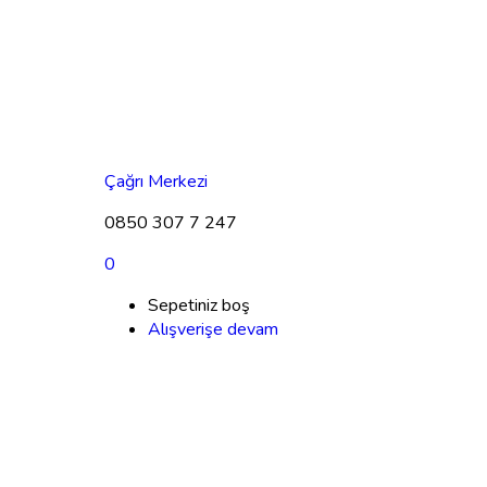
Çağrı Merkezi
0850 307 7 247
0
Sepetiniz boş
Alışverişe devam