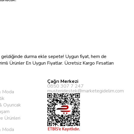
na geldiğinde durma ekle sepete! Uygun fiyat, hem de
ndirimli Ürünler En Uygun Fiyatlar. Ücretsiz Kargo Fırsatları
Çağrı Merkezi
0850 307 7 247
musteridestek@marketegidelim.com
& Moda
ik
& Oyuncak
aşam
ye Ürünleri
& Moda