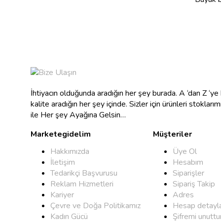
İhtiyacın olduğunda aradığın her şey burada. A ‘dan Z ‘y
kalite aradığın her şey içinde. Sizler için ürünleri stokları
ile Her şey Ayağına Gelsin…
Marketegidelim
Müşteriler
Hakkımızda
Üye Ol
İletişim
Hesabım
Tedarikçi Başvurusu
Siparişler
Reklam Hizmetleri
Sipariş Takip
Kariyer
Adres
Çevre ve Doğa Politikamız
Hesap detayla
Kadın Gücü
Şifremi unutt