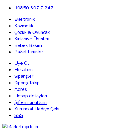
0850 307 7 247
Elektronik
Kozmetik
Çocuk & Oyuncak
Kırtasiye Ürünleri
Bebek Bakım
Paket Ürünler
Üye Ol
Hesabım
Siparişler
Sipariş Takip
Adres
Hesap detayları
Şifremi unuttum
Kurumsal Hediye Çeki
SSS