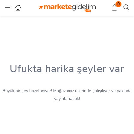
0
Giriş
Kayıt ol
Giriş yapmak için kullanıcı adınızı ve şifrenizi girin.
Ufukta harika şeyler var
Beni Hatırla
Kayıp Şifre?
Büyük bir şey hazırlanıyor! Mağazamız üzerinde çalışılıyor ve yakında
yayınlanacak!