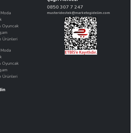
0850 307 7 247
& Moda
musteridestek@marketegidelim.com
k
& Oyuncak
aşam
e Ürünleri
& Moda
k
& Oyuncak
aşam
e Ürünleri
din