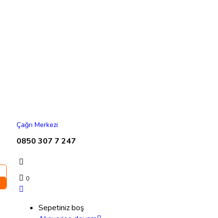
Çağrı Merkezi
0850 307 7 247
0
Sepetiniz boş