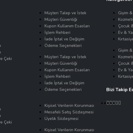
Müşteri Talep ve İstek
Giyim 
Müşteri Güvenliği
Kozmeti
Kupon Kullanım Esasları
Çocuk 
İşlem Rehberi
Ev & Y
İade İptal ve Değişim
Kırtasiy
ı
Ödeme Seçenekleri
Giyim 
m
Müşteri Talep ve İstek
Kozmeti
e Çeki
Müşteri Güvenliği
Çocuk 
Kupon Kullanım Esasları
Ev & Y
İşlem Rehberi
Kırtasiy
İade İptal ve Değişim
Bizi Takip E
Ödeme Seçenekleri
Kişisel Verilerin Korunması
ı
Mesafeli Satış Sözleşmesi
m
Üyelik Sözleşmesi
e Çeki
Kişisel Verilerin Korunması