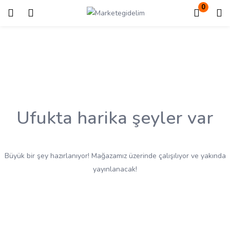
0
Giriş
Kayıt ol
Giriş yapmak için kullanıcı adınızı ve şifrenizi girin.
Ufukta harika şeyler var
Beni Hatırla
Kayıp Şifre?
Büyük bir şey hazırlanıyor! Mağazamız üzerinde çalışılıyor ve yakında
yayınlanacak!