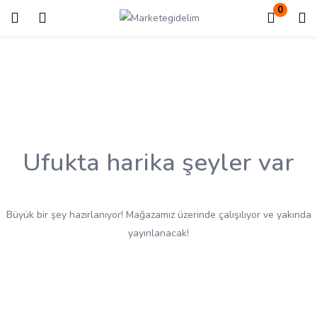
0
Giriş
Kayıt ol
Giriş yapmak için kullanıcı adınızı ve şifrenizi girin.
Ufukta harika şeyler var
Beni Hatırla
Kayıp Şifre?
Büyük bir şey hazırlanıyor! Mağazamız üzerinde çalışılıyor ve yakında
yayınlanacak!