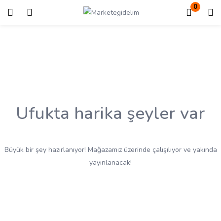
0
Giriş
Kayıt ol
Giriş yapmak için kullanıcı adınızı ve şifrenizi girin.
Ufukta harika şeyler var
Beni Hatırla
Kayıp Şifre?
Büyük bir şey hazırlanıyor! Mağazamız üzerinde çalışılıyor ve yakında
yayınlanacak!